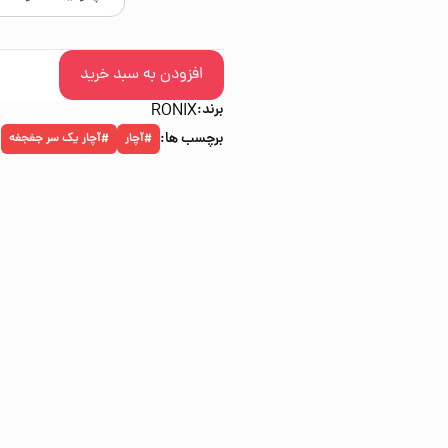
افزودن به سبد خرید
برند:
RONIX
برچسب ها:
آچار
آچار یک سر جغجغه
#
#