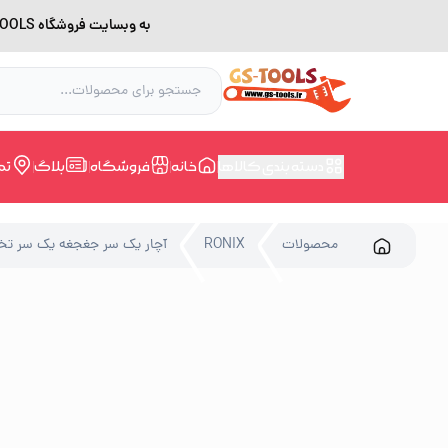
به وبسایت فروشگاه GS-TOOLS خوش آمدید. لطفا بدلیل اختلال اینترنت برای خرید و مشاوره با شماره 09228168388 در ارتباط باشید.
دسته بندی کالاها
خانه
فروشگاه
بلاگ
تم
محصولات
RONIX
آچار یک سر جغجغه یک سر تخت سایز 13رونیکس 