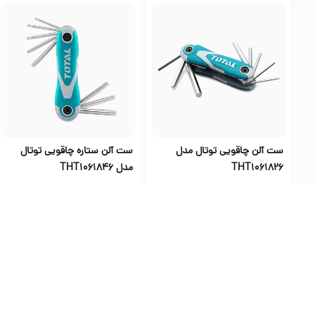
ست آلن چاقویی توتال مدل
ست آلن ستاره چاقویی توتال
THT1061826
مدل THT1061846
۸۲۸٬۰۰۰
۸۲۸٬۰۰۰