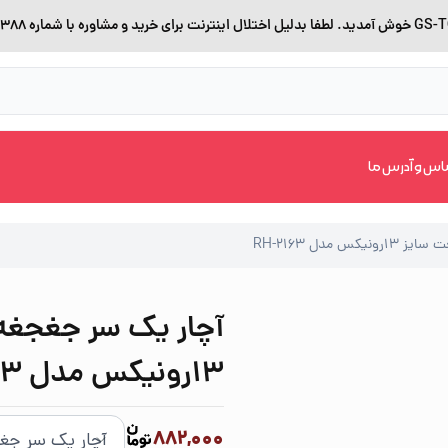
اس و آدرس ما
مدل RH-2163
آچار یک سر جغجغه
13رونیکس مدل RH-2163
882,000