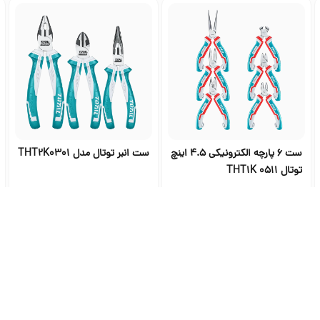
ست 6 پارچه الکترونیکی 4.5 اینچ
ست انبر توتال مدل THT2K0301
توتال THT1K 0511
۲٬۴۷۵٬۰۰۰
۲٬۷۹۰٬۶۰۰