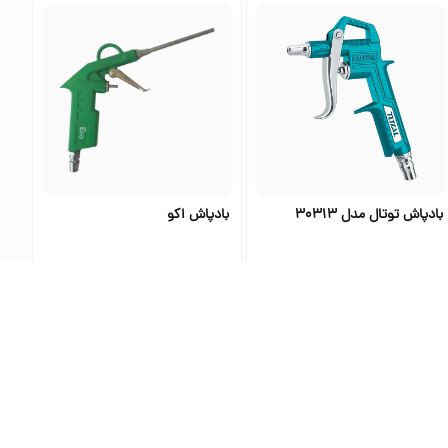
بادپاش توتال مدل 30313
بادپاش اکو
۵٬۰۴۰٬۰۰۰
۸۱۹٬۶۰۰