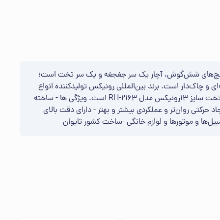
 کار با پیچ‌های شش‌گوش، آچار یک سر جغجغه و یک سر تخت است؛
ای و چاک‌دار است. برند بین‌المللی رونیکس تولیدکننده انواع
آچار در اندازه‌های مختلف و برای انجام طیف گسترده‌ای از کارها است. یکی از باکیفیت‌ترین تولیدات این شرکت، آچار یک سر جغجغه یک سر تخت سایز 13رونیکس مدل RH-2163 است. ویژگی ها - ساخته
و دوام ابزار را تضمین می‌کند - دارای مکانیزم 72 دندانه و امکان چرخش 5 درجه‌ای جهت ایجاد حرکتی روان‌تر و عملکردی بیشتر و بهتر - دارای دقت بالای
ومبیل‌ها و موتورها و لوازم خانگی -ساخت کشور تایوان