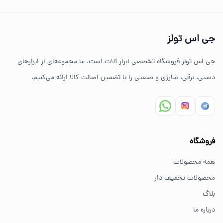
چرا خرید از جی اس تولز؟
تنوع بالای ابزارهای دستی و صنعتی
جی اس تولز
ضمانت اصالت کالا
جی اس تولز فروشگاه تخصصی ابزار آلات است. ما مجموعه‌ای از ابزارهای
ارسال سریع به سراسر ایران
دستی، برقی، شارژی و صنعتی را با تضمین اصالت کالا ارائه می‌کنیم.
مشاوره تخصصی خرید ابزار
سوالات متداول خرید ابزار
فروشگاه
بهترین ابزار برای کارهای خانگی چیست؟
همه محصولات
برای کارهای خانگی معمولاً ابزارهای سبک مانند دریل شارژی،
محصولات تخفیف دار
پیچ گوشتی و ابزار دستی انتخاب مناسبی هستند.
بلاگ
درباره ما
از کجا ابزار اصل بخریم؟