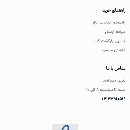
خرید از فروشگاه‌های معتبر مانند GS Tools باعث اطمینان از
راهنمای خرید
کیفیت و اصالت کالا می‌شود.
راهنمای انتخاب ابزار
شرایط ارسال
قوانین بازگشت کالا
گارانتی محصولات
تماس با ما
تبریز، میرداماد
شنبه تا پنجشنبه ۸ الی ۲۱
04133810519