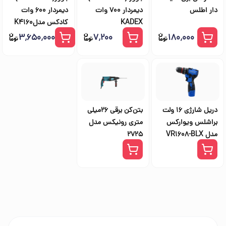
دار اطلس
دیمردار 700 وات
دیمردار 600 وات
KADEX
کادکس مدلK4160
۳٬۶۵۰٬۰۰۰
۷٬۲۰۰
۱۸۰٬۰۰۰
دریل شارژی 16 ولت
بتن‌کن برقی 26میلی
براشلس ویوارکس
متری رونیکس مدل
مدل VR1608-BLX
2725