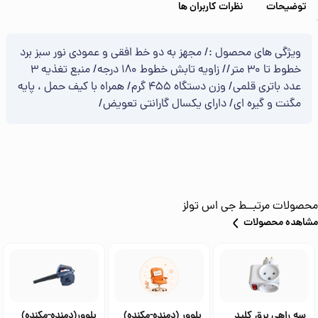
توضیحات
نظرات کاربران ها
ویژگی های محصول :/ مجهز به دو خط افقی و عمودی نور سبز برد
خطوط تا 30 متر// زاویه تابش خطوط 180 درجه/ منبع تغذیه 3
عدد باتری قلمی/ وزن دستگاه 455 گرم/ همراه با کیف حمل ، پایه
مگنت و گیره ای/ دارای یکسال گارانتی تعویض/
محصولات مرتبــط
جی اس تولز
مشاهده محصولات
سه راهی برق کلید
بلوور (دمنده-مکنده)
بلوور(دمنده-مکنده)