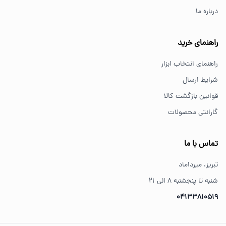
درباره ما
از کجا ابزار اصل بخریم؟
خرید از فروشگاه‌های معتبر مانند GS Tools باعث اطمینان از
راهنمای خرید
کیفیت و اصالت کالا می‌شود.
راهنمای انتخاب ابزار
شرایط ارسال
قوانین بازگشت کالا
گارانتی محصولات
تماس با ما
تبریز، میرداماد
شنبه تا پنجشنبه ۸ الی ۲۱
04133810519