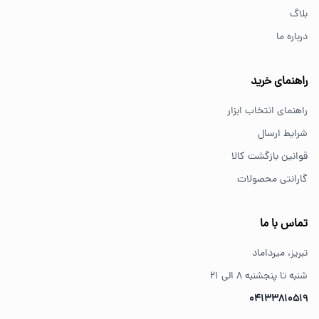
پیچ گوشتی و ابزار دستی انتخاب مناسبی هستند.
بلاگ
درباره ما
از کجا ابزار اصل بخریم؟
خرید از فروشگاه‌های معتبر مانند GS Tools باعث اطمینان از
راهنمای خرید
کیفیت و اصالت کالا می‌شود.
راهنمای انتخاب ابزار
شرایط ارسال
قوانین بازگشت کالا
گارانتی محصولات
تماس با ما
تبریز، میرداماد
شنبه تا پنجشنبه ۸ الی ۲۱
04133810519