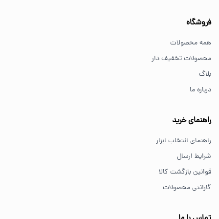
سوالات متداول خرید ابزار
فروشگاه
بهترین ابزار برای کارهای خانگی چیست؟
همه محصولات
برای کارهای خانگی معمولاً ابزارهای سبک مانند دریل شارژی،
محصولات تخفیف دار
پیچ گوشتی و ابزار دستی انتخاب مناسبی هستند.
بلاگ
درباره ما
از کجا ابزار اصل بخریم؟
خرید از فروشگاه‌های معتبر مانند GS Tools باعث اطمینان از
راهنمای خرید
کیفیت و اصالت کالا می‌شود.
راهنمای انتخاب ابزار
شرایط ارسال
قوانین بازگشت کالا
گارانتی محصولات
تماس با ما