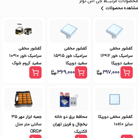
محصولات مرتبــط
جی اس تولز
مشاهده محصولات
کفشور مخفی
کفشور مخفی
کفشور مخفی
سرامیک خور 12*12
سرامیک خور 15*15
سرامیک خور 10*10
سفید دوریکا
سفید دوریکا
سفید کروم شوک
۳۶۹٬۰۰۰
۲۹۷٬۰۰۰
کفشور مخفی دوریکا
محافظ برق دو خانه
جعبه ابزار مهر 35
سایز 10x10
یخچال و فریزر تهران
سانتی متر مدل
الکتریک
ORG4