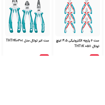
ست 6 پارچه الکترونیکی 4.5 اینچ
ست انبر توتال مدل THT2K0301
توتال THT1K 0511
۲٬۴۷۵٬۰۰۰
۲٬۷۹۰٬۶۰۰
شگاه ابزار آلات و خرید ابزار از ج