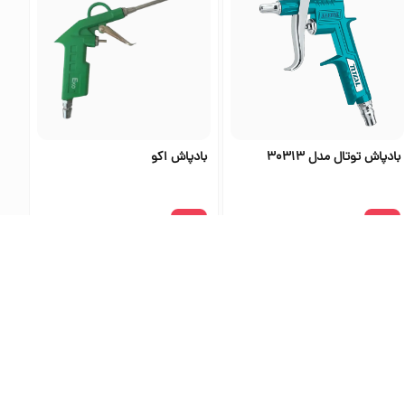
بادپاش توتال مدل 30313
بادپاش اکو
۵٬۰۴۰٬۰۰۰
۸۱۹٬۶۰۰
ی اس تولز