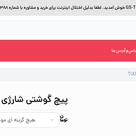
اس و آدرس ما
پیچ گوشتی شارژی 45 پارچه TUOYE