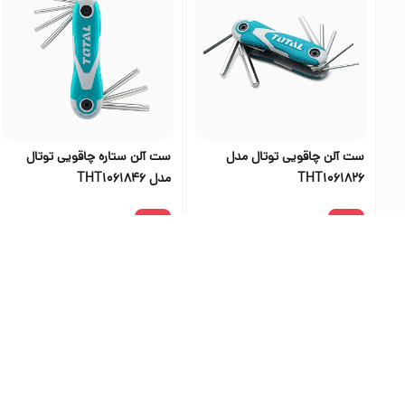
ست آلن چاقویی توتال مدل
ست آلن ستاره چاقویی توتال
THT1061826
مدل THT1061846
۸۲۸٬۰۰۰
۸۲۸٬۰۰۰
بهترین فرو