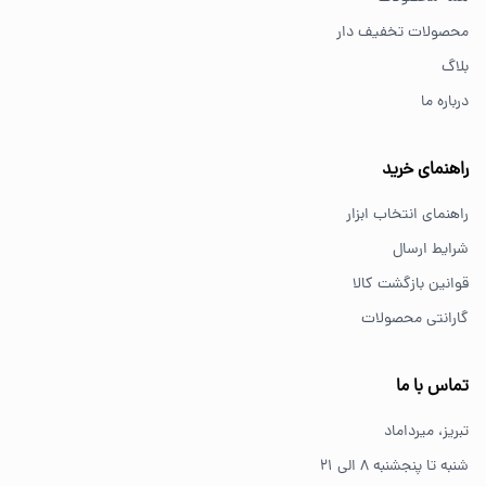
برای کارهای خانگی معمولاً ابزارهای سبک مانند دریل شارژی،
محصولات تخفیف دار
پیچ گوشتی و ابزار دستی انتخاب مناسبی هستند.
بلاگ
درباره ما
از کجا ابزار اصل بخریم؟
خرید از فروشگاه‌های معتبر مانند GS Tools باعث اطمینان از
راهنمای خرید
کیفیت و اصالت کالا می‌شود.
راهنمای انتخاب ابزار
شرایط ارسال
قوانین بازگشت کالا
گارانتی محصولات
تماس با ما
تبریز، میرداماد
شنبه تا پنجشنبه ۸ الی ۲۱