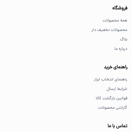
فروشگاه
بهترین ابزار برای کارهای خانگی چیست؟
همه محصولات
برای کارهای خانگی معمولاً ابزارهای سبک مانند دریل شارژی،
محصولات تخفیف دار
پیچ گوشتی و ابزار دستی انتخاب مناسبی هستند.
بلاگ
درباره ما
از کجا ابزار اصل بخریم؟
خرید از فروشگاه‌های معتبر مانند GS Tools باعث اطمینان از
راهنمای خرید
کیفیت و اصالت کالا می‌شود.
راهنمای انتخاب ابزار
شرایط ارسال
قوانین بازگشت کالا
گارانتی محصولات
تماس با ما