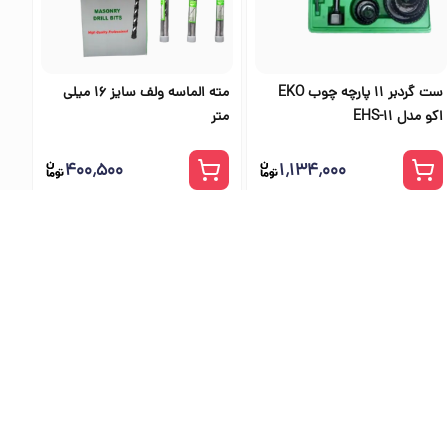
ست گردبر 11 پارچه چوب EKO
مته الماسه ولف سایز 16 میلی
اکو مدل EHS-11
متر
۴۰۰٬۵۰۰
۱٬۱۳۴٬۰۰۰
ی اس تولز