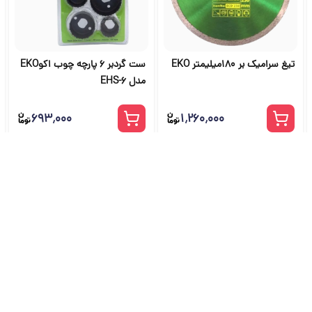
تیغ سرامیک بر 180میلیمتر EKO
ست گردبر 6 پارچه چوب اکوEKO
مدل EHS-6
۶۹۳٬۰۰۰
۱٬۲۶۰٬۰۰۰
شگاه ابزار آلات و خرید ابزار از ج
راهنمای جامع انتخاب و خرید ابزار دستی، برقی، صنعتی، بادی و بنزینی