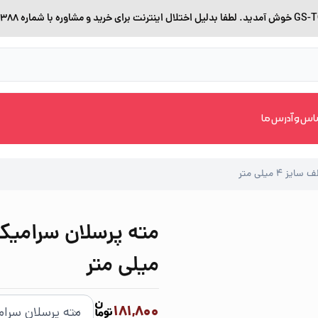
اس و آدرس ما
4 میلی متر
میلی متر
181,800