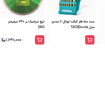
ست مته فلز کبالت توتال 7 عددی
تیغ سرامیک بر 230 میلیمتر
مدل TACSD0075
EKO
۱٬۶۴۰٬۰۰۰
بهترین فرو