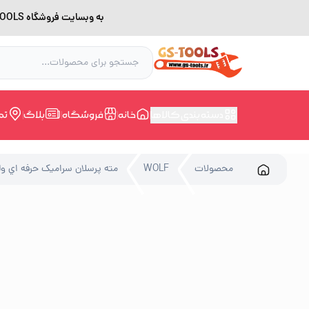
به وبسایت فروشگاه GS-TOOLS خوش آمدید. لطفا بدلیل اختلال اینترنت برای خرید و مشاوره با شماره 09228168388 در ارتباط باشید.
دسته بندی کالاها
خانه
فروشگاه
بلاگ
تم
محصولات
WOLF
مته پرسلان سراميک حرفه اي ولف سایز 