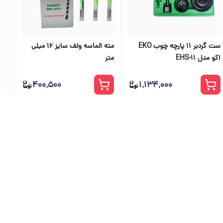
ست گردبر 11 پارچه چوب EKO
مته الماسه ولف سایز 16 میلی
اکو مدل EHS-11
متر
۴۰۰٬۵۰۰
۱٬۱۳۴٬۰۰۰
ی اس تولز