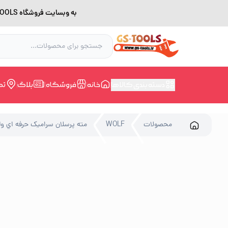
به وبسایت فروشگاه GS-TOOLS خوش آمدید. لطفا بدلیل اختلال اینترنت برای خرید و مشاوره با شماره 09228168388 در ارتباط باشید.
دسته بندی کالاها
خانه
فروشگاه
بلاگ
تم
محصولات
WOLF
مته پرسلان سراميک حرفه اي ولف سایز 