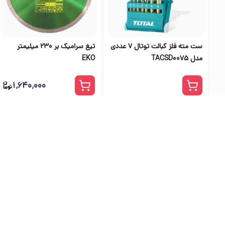
ست مته فلز کبالت توتال 7 عددی
تیغ سرامیک بر 230 میلیمتر
مدل TACSD0075
EKO
۱٬۶۴۰٬۰۰۰
بهترین فرو