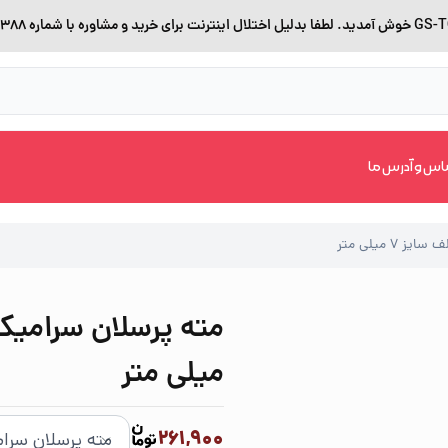
اس و آدرس ما
7 میلی متر
میلی متر
261,900