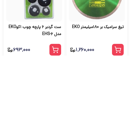
تیغ سرامیک بر 180میلیمتر EKO
ست گردبر 6 پارچه چوب اکوEKO
مدل EHS-6
۶۹۳٬۰۰۰
۱٬۲۶۰٬۰۰۰
شگاه ابزار آلات و خرید ابزار از ج
راهنمای جامع انتخاب و خرید ابزار دستی، برقی، صنعتی، بادی و بنزینی