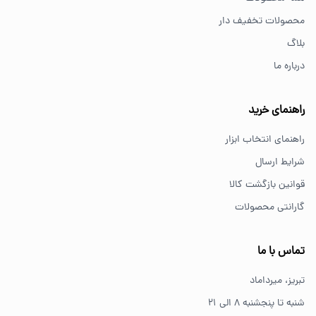
برای کارهای خانگی معمولاً ابزارهای سبک مانند دریل شارژی،
محصولات تخفیف دار
پیچ گوشتی و ابزار دستی انتخاب مناسبی هستند.
بلاگ
درباره ما
از کجا ابزار اصل بخریم؟
خرید از فروشگاه‌های معتبر مانند GS Tools باعث اطمینان از
راهنمای خرید
کیفیت و اصالت کالا می‌شود.
راهنمای انتخاب ابزار
شرایط ارسال
قوانین بازگشت کالا
گارانتی محصولات
تماس با ما
تبریز، میرداماد
شنبه تا پنجشنبه ۸ الی ۲۱